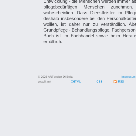
Entwicklung - die Menschen werden immer älter
pflegebedürftigen Menschen zunehmen.
wahrscheinlich. Dass Dienstleister im Pfle
deshalb insbesondere bei den Personalkost
wolllen, ist daher nur zu verständlich. 
Grundpflege - Behandlungspflege, Fachpersona
Buch ist im Fachhandel sowie beim Hera
erhältlich.
© 2026 ARTdesign Di Bella
Impressum
erstellt mit
XHTML
CSS
RSS