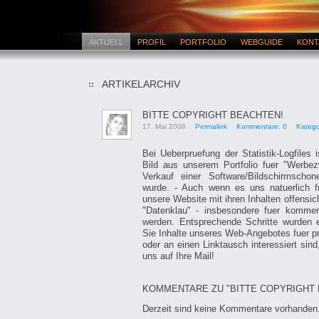
AKTUELL
PROFIL
PORTFOLIO
WEBGUIDE
KONT
ARTIKELARCHIV
BITTE COPYRIGHT BEACHTEN!
17. Mai 2008
Permalink
Kommentare: 0
Katego
Bei Ueberpruefung der Statistik-Logfiles i
Bild aus unserem Portfolio fuer "Werbe
Verkauf einer Software/Bildschirmschon
wurde. - Auch wenn es uns natuerlich f
unsere Website mit ihren Inhalten offensich
"Datenklau" - insbesondere fuer kommerz
werden. Entsprechende Schritte wurden e
Sie Inhalte unseres Web-Angebotes fuer 
oder an einen Linktausch interessiert sind
uns auf Ihre Mail!
KOMMENTARE ZU "BITTE COPYRIGHT 
Derzeit sind keine Kommentare vorhanden