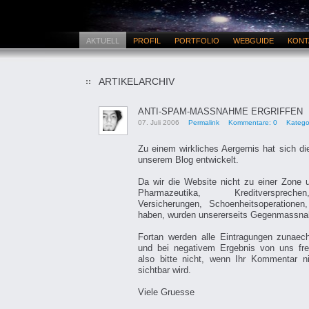
AKTUELL
PROFIL
PORTFOLIO
WEBGUIDE
KONT
ARTIKELARCHIV
ANTI-SPAM-MASSNAHME ERGRIFFEN
07. Juli 2006
Permalink
Kommentare: 0
Katego
Zu einem wirkliches Aergernis hat sich 
unserem Blog entwickelt.
Da wir die Website nicht zu einer Zone
Pharmazeutika, Kreditverspreche
Versicherungen, Schoenheitsoperationen,
haben, wurden unsererseits Gegenmassna
Fortan werden alle Eintragungen zunaech
und bei negativem Ergebnis von uns fre
also bitte nicht, wenn Ihr Kommentar ni
sichtbar wird.
Viele Gruesse