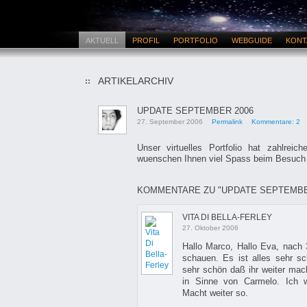
AKTUELL
PROFIL
PORTFOLIO
WEBGUIDE
KONT
ARTIKELARCHIV
UPDATE SEPTEMBER 2006
27. September 2006
Permalink
Kommentare: 2
Unser virtuelles Portfolio hat zahlreic
wuenschen Ihnen viel Spass beim Besuch i
KOMMENTARE ZU "UPDATE SEPTEMBE
VITA DI BELLA-FERLEY
27. Oktober 2006
Hallo Marco, Hallo Eva, nach 
schauen. Es ist alles sehr s
sehr schön daß ihr weiter ma
in Sinne von Carmelo. Ich w
Macht weiter so.