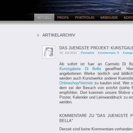
AKTUELL
PROFIL
PORTFOLIO
WEBGUIDE
KONT
ARTIKELARCHIV
DAS JUENGSTE PROJEKT: KUNSTGALE
10. Juli 2011
Permalink
Kommentare: 0
Katego
Ab sofort ist fuer an Carmelo Di Bel
Kunstgalerie Di Bella
geoeffnet. H
angebotenen Werke textlich und bildlich
werden auch Kunstwerke anderer Kuenstler
Onlineshop/Vertrieb
zu kaufen sind. Wer si
dem sei der Besuch von extrArt (siehe M
empfohlen. Dort koennen unsere Motive a
Poster, Kalender und Leinwanddruck zu er
werden.
KOMMENTARE ZU "DAS JUENGSTE P
BELLA"
Derzeit sind keine Kommentare vorhanden